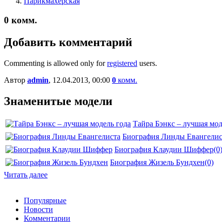
Парикмахерская
0
комм.
Добавить комментарий
Commenting is allowed only for
registered
users.
Автор
admin
, 12.04.2013, 00:00
0
комм.
Знаменитые модели
Тайра Бэнкс – лучшая мод
Биография Линды Евангелис
Биография Клаудии Шиффер
(0
Биография Жизель Бундхен
(0)
Читать далее
Популярные
Новости
Комментарии