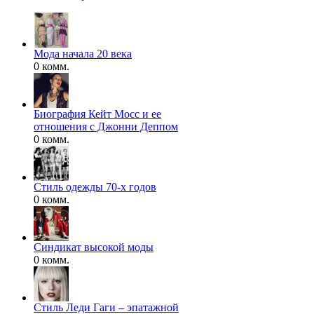
Мода начала 20 века
0 комм.
Биография Кейт Мосс и ее
отношения с Джонни Деппом
0 комм.
Стиль одежды 70-х годов
0 комм.
Синдикат высокой моды
0 комм.
Стиль Леди Гаги – эпатажной