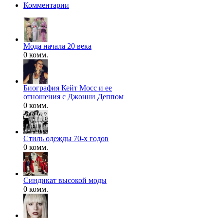
Комментарии
Мода начала 20 века
0 комм.
Биография Кейт Мосс и ее
отношения с Джонни Деппом
0 комм.
Стиль одежды 70-х годов
0 комм.
Синдикат высокой моды
0 комм.