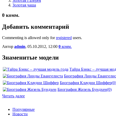
Золотая Галерея
Золотая чаша
0
комм.
Добавить комментарий
Commenting is allowed only for
registered
users.
Автор
admin
, 05.10.2012, 12:00
0
комм.
Знаменитые модели
Тайра Бэнкс – лучшая мод
Биография Линды Евангелис
Биография Клаудии Шиффер
(0
Биография Жизель Бундхен
(0)
Читать далее
Популярные
Новости