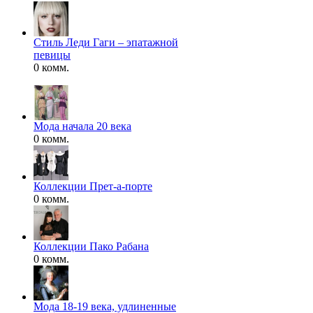
Стиль Леди Гаги – эпатажной
певицы
0 комм.
Мода начала 20 века
0 комм.
Коллекции Прет-а-порте
0 комм.
Коллекции Пако Рабана
0 комм.
Мода 18-19 века, удлиненные