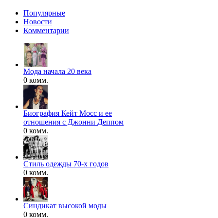
Популярные
Новости
Комментарии
Мода начала 20 века
0 комм.
Биография Кейт Мосс и ее
отношения с Джонни Деппом
0 комм.
Стиль одежды 70-х годов
0 комм.
Синдикат высокой моды
0 комм.