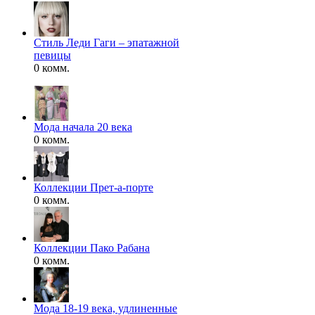
Стиль Леди Гаги – эпатажной
певицы
0 комм.
Мода начала 20 века
0 комм.
Коллекции Прет-а-порте
0 комм.
Коллекции Пако Рабана
0 комм.
Мода 18-19 века, удлиненные