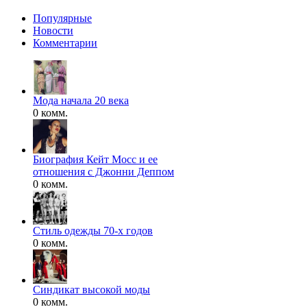
Популярные
Новости
Комментарии
Мода начала 20 века
0 комм.
Биография Кейт Мосс и ее
отношения с Джонни Деппом
0 комм.
Стиль одежды 70-х годов
0 комм.
Синдикат высокой моды
0 комм.