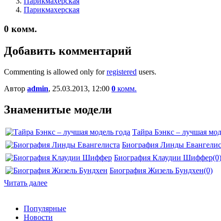
Парикмахерская
Парикмахерская
0
комм.
Добавить комментарий
Commenting is allowed only for
registered
users.
Автор
admin
, 25.03.2013, 12:00
0
комм.
Знаменитые модели
Тайра Бэнкс – лучшая мод
Биография Линды Евангелис
Биография Клаудии Шиффер
(0
Биография Жизель Бундхен
(0)
Читать далее
Популярные
Новости