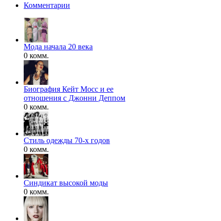
Комментарии
Мода начала 20 века
0 комм.
Биография Кейт Мосс и ее
отношения с Джонни Деппом
0 комм.
Стиль одежды 70-х годов
0 комм.
Синдикат высокой моды
0 комм.