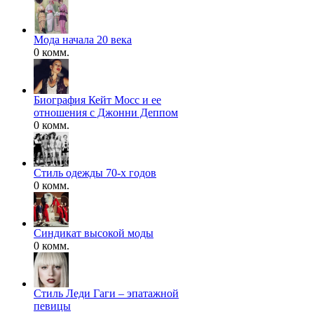
Мода начала 20 века
0 комм.
Биография Кейт Мосс и ее
отношения с Джонни Деппом
0 комм.
Стиль одежды 70-х годов
0 комм.
Синдикат высокой моды
0 комм.
Стиль Леди Гаги – эпатажной
певицы