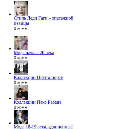
Стиль Леди Гаги – эпатажной
певицы
0 комм.
Мода начала 20 века
0 комм.
Коллекции Прет-а-порте
0 комм.
Коллекции Пако Рабана
0 комм.
Мода 18-19 века, удлиненные