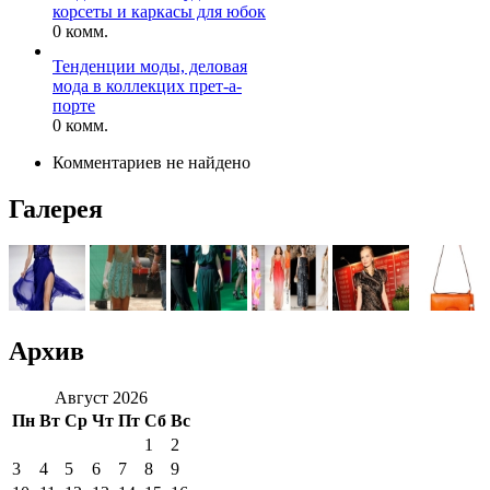
корсеты и каркасы для юбок
0 комм.
Тенденции моды, деловая
мода в коллекцих прет-а-
порте
0 комм.
Комментариев не найдено
Галерея
Архив
Август 2026
Пн
Вт
Ср
Чт
Пт
Сб
Вс
1
2
3
4
5
6
7
8
9