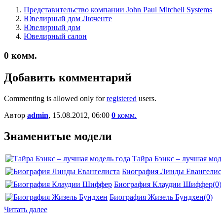
Представительство компании John Paul Mitchell Systems
Ювелирный дом Люченте
Ювелирный дом
Ювелирный салон
0
комм.
Добавить комментарий
Commenting is allowed only for
registered
users.
Автор
admin
, 15.08.2012, 06:00
0
комм.
Знаменитые модели
Тайра Бэнкс – лучшая мод
Биография Линды Евангелис
Биография Клаудии Шиффер
(0
Биография Жизель Бундхен
(0)
Читать далее