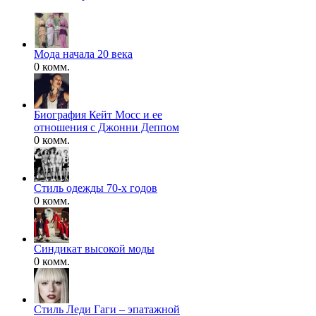
Мода начала 20 века
0 комм.
Биография Кейт Мосс и ее
отношения с Джонни Деппом
0 комм.
Стиль одежды 70-х годов
0 комм.
Синдикат высокой моды
0 комм.
Стиль Леди Гаги – эпатажной