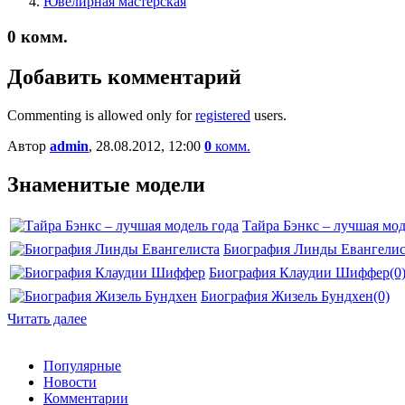
Ювелирная мастерская
0
комм.
Добавить комментарий
Commenting is allowed only for
registered
users.
Автор
admin
, 28.08.2012, 12:00
0
комм.
Знаменитые модели
Тайра Бэнкс – лучшая мод
Биография Линды Евангелис
Биография Клаудии Шиффер
(0
Биография Жизель Бундхен
(0)
Читать далее
Популярные
Новости
Комментарии