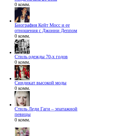
0 комм.
Биография Кейт Мосс и ее
отношения с Джонни Деппом
0 комм.
Стиль одежды 70-х годов
0 комм.
Синдикат высокой моды
0 комм.
Стиль Леди Гаги – эпатажной
певицы
0 комм.