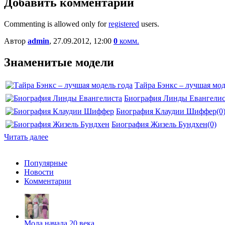
Добавить комментарий
Commenting is allowed only for
registered
users.
Автор
admin
, 27.09.2012, 12:00
0
комм.
Знаменитые модели
Тайра Бэнкс – лучшая мод
Биография Линды Евангелис
Биография Клаудии Шиффер
(0
Биография Жизель Бундхен
(0)
Читать далее
Популярные
Новости
Комментарии
Мода начала 20 века