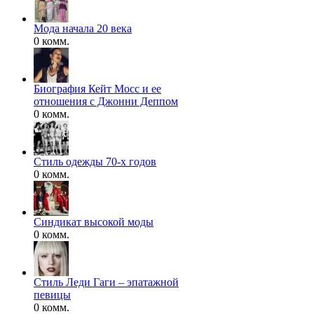
Мода начала 20 века
0 комм.
Биография Кейт Мосс и ее
отношения с Джонни Деппом
0 комм.
Стиль одежды 70-х годов
0 комм.
Синдикат высокой моды
0 комм.
Стиль Леди Гаги – эпатажной
певицы
0 комм.