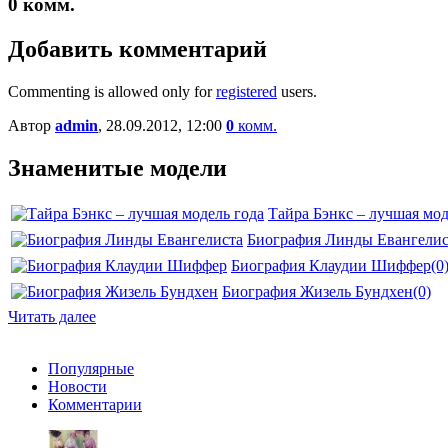
0
комм.
Добавить комментарий
Commenting is allowed only for
registered
users.
Автор
admin
, 28.09.2012, 12:00
0
комм.
Знаменитые модели
Тайра Бэнкс – лучшая мод
Биография Линды Евангелис
Биография Клаудии Шиффер
(0
Биография Жизель Бундхен
(0)
Читать далее
Популярные
Новости
Комментарии