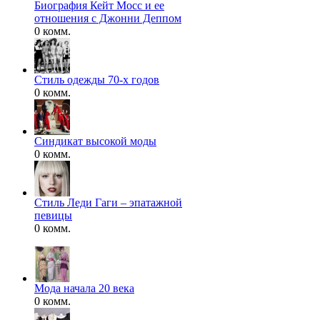
Биография Кейт Мосс и ее
отношения с Джонни Деппом
0 комм.
Стиль одежды 70-х годов
0 комм.
Синдикат высокой моды
0 комм.
Стиль Леди Гаги – эпатажной
певицы
0 комм.
Мода начала 20 века
0 комм.