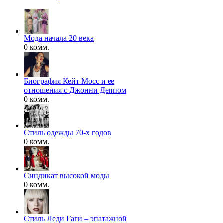
Мода начала 20 века
0 комм.
Биография Кейт Мосс и ее
отношения с Джонни Деппом
0 комм.
Стиль одежды 70-х годов
0 комм.
Синдикат высокой моды
0 комм.
Стиль Леди Гаги – эпатажной