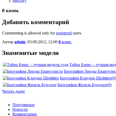
Mercury
0
комм.
Добавить комментарий
Commenting is allowed only for
registered
users.
Автор
admin
, 03.09.2012, 12:00
0
комм.
Знаменитые модели
Тайра Бэнкс – лучшая мод
Биография Линды Евангелис
Биография Клаудии Шиффер
(0
Биография Жизель Бундхен
(0)
Читать далее
Популярные
Новости
Комментарии