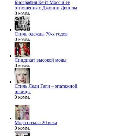
Биография Кейт Мосс и ее
отношения с Джонни Деппом
0 комм.
Стиль одежды 70-х годов
0 комм.
Синдикат высокой моды
0 комм.
Стиль Леди Гаги – эпатажной
певицы
0 комм.
Мода начала 20 века
0 комм.