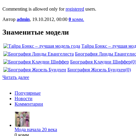
Commenting is allowed only for
registered
users.
Автор
admin
, 19.10.2012, 00:00
0
комм.
Знаменитые модели
Тайра Бэнкс – лучшая мод
Биография Линды Евангелис
Биография Клаудии Шиффер
(0
Биография Жизель Бундхен
(0)
Читать далее
Популярные
Новости
Комментарии
Мода начала 20 века
0 комм.