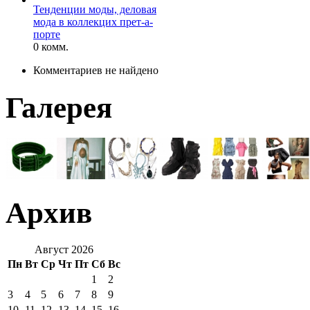
Тенденции моды, деловая
мода в коллекцих прет-а-
порте
0 комм.
Комментариев не найдено
Галерея
Архив
Август 2026
Пн
Вт
Ср
Чт
Пт
Сб
Вс
1
2
3
4
5
6
7
8
9
10
11
12
13
14
15
16