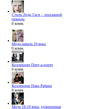
Стиль Леди Гаги – эпатажной
певицы
0 комм.
Мода начала 20 века
0 комм.
Коллекции Прет-а-порте
0 комм.
Коллекции Пако Рабана
0 комм.
Мода 18-19 века, удлиненные