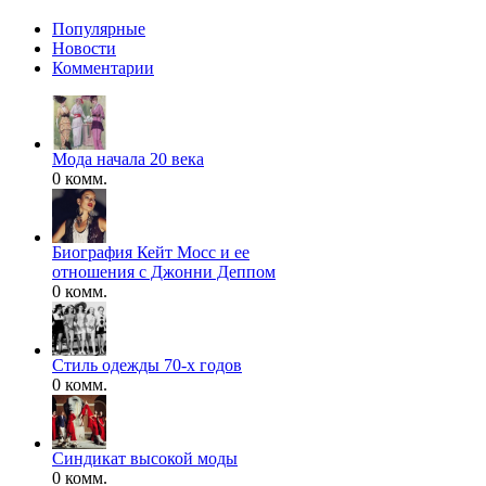
Популярные
Новости
Комментарии
Мода начала 20 века
0 комм.
Биография Кейт Мосс и ее
отношения с Джонни Деппом
0 комм.
Стиль одежды 70-х годов
0 комм.
Синдикат высокой моды
0 комм.