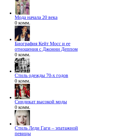
Мода начала 20 века
0 комм.
Биография Кейт Мосс и ее
отношения с Джонни Деппом
0 комм.
Стиль одежды 70-х годов
0 комм.
Синдикат высокой моды
0 комм.
Стиль Леди Гаги – эпатажной
певицы