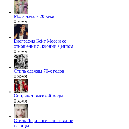
Мода начала 20 века
0 комм.
Биография Кейт Мосс и ее
отношения с Джонни Деппом
0 комм.
Стиль одежды 70-х годов
0 комм.
Синдикат высокой моды
0 комм.
Стиль Леди Гаги – эпатажной
певицы