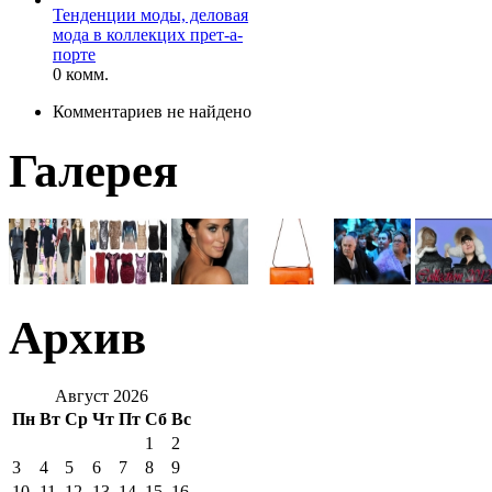
Тенденции моды, деловая
мода в коллекцих прет-а-
порте
0 комм.
Комментариев не найдено
Галерея
Архив
Август 2026
Пн
Вт
Ср
Чт
Пт
Сб
Вс
1
2
3
4
5
6
7
8
9
10
11
12
13
14
15
16