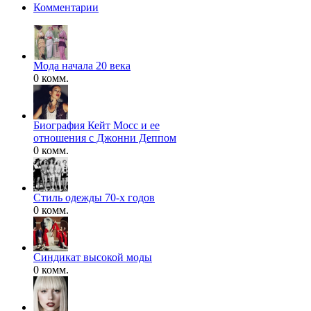
Комментарии
Мода начала 20 века
0 комм.
Биография Кейт Мосс и ее
отношения с Джонни Деппом
0 комм.
Стиль одежды 70-х годов
0 комм.
Синдикат высокой моды
0 комм.