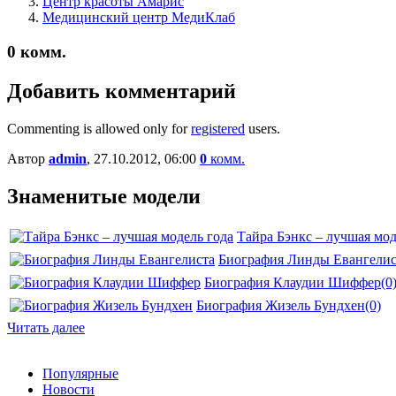
Центр красоты Амариc
Медицинский центр МедиКлаб
0
комм.
Добавить комментарий
Commenting is allowed only for
registered
users.
Автор
admin
, 27.10.2012, 06:00
0
комм.
Знаменитые модели
Тайра Бэнкс – лучшая мод
Биография Линды Евангелис
Биография Клаудии Шиффер
(0
Биография Жизель Бундхен
(0)
Читать далее
Популярные
Новости