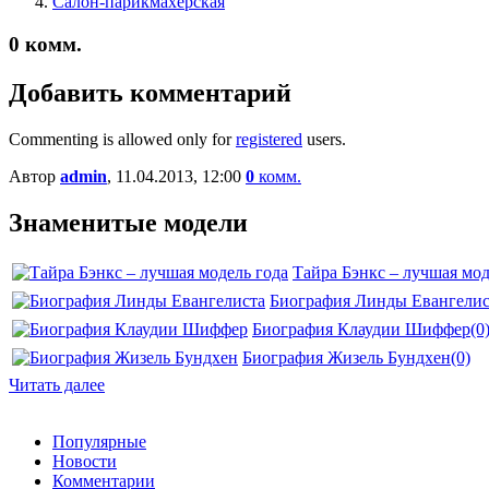
Салон-парикмахерская
0
комм.
Добавить комментарий
Commenting is allowed only for
registered
users.
Автор
admin
, 11.04.2013, 12:00
0
комм.
Знаменитые модели
Тайра Бэнкс – лучшая мод
Биография Линды Евангелис
Биография Клаудии Шиффер
(0
Биография Жизель Бундхен
(0)
Читать далее
Популярные
Новости
Комментарии