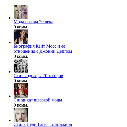
Мода начала 20 века
0 комм.
Биография Кейт Мосс и ее
отношения с Джонни Деппом
0 комм.
Стиль одежды 70-х годов
0 комм.
Синдикат высокой моды
0 комм.
Стиль Леди Гаги – эпатажной