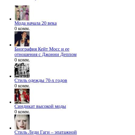
Мода начала 20 века
0 комм.
Биография Кейт Мосс и ее
отношения с Джонни Деппом
0 комм.
Стиль одежды 70-х годов
0 комм.
Синдикат высокой моды
0 комм.
Стиль Леди Гаги – эпатажной