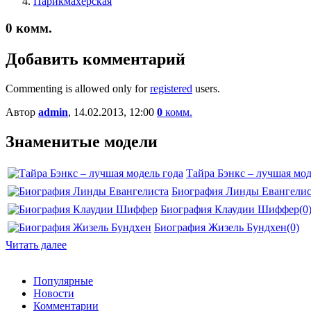
Парикмахерская
0
комм.
Добавить комментарий
Commenting is allowed only for
registered
users.
Автор
admin
, 14.02.2013, 12:00
0
комм.
Знаменитые модели
Тайра Бэнкс – лучшая мод
Биография Линды Евангелис
Биография Клаудии Шиффер
(0
Биография Жизель Бундхен
(0)
Читать далее
Популярные
Новости
Комментарии