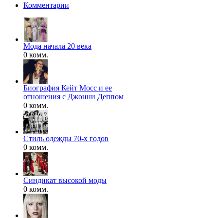
Комментарии
Мода начала 20 века
0 комм.
Биография Кейт Мосс и ее
отношения с Джонни Деппом
0 комм.
Стиль одежды 70-х годов
0 комм.
Синдикат высокой моды
0 комм.