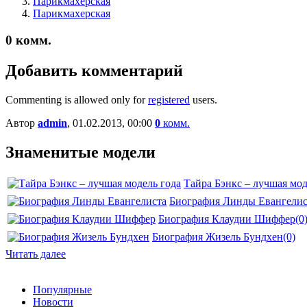
Парикмахерская
Парикмахерская
0
комм.
Добавить комментарий
Commenting is allowed only for
registered
users.
Автор
admin
, 01.02.2013, 00:00
0
комм.
Знаменитые модели
Тайра Бэнкс – лучшая мод
Биография Линды Евангелис
Биография Клаудии Шиффер
(0
Биография Жизель Бундхен
(0)
Читать далее
Популярные
Новости