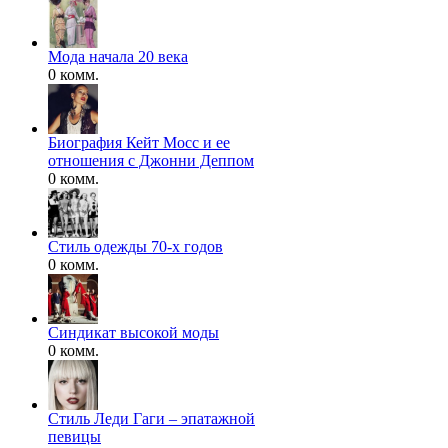
Мода начала 20 века
0 комм.
Биография Кейт Мосс и ее
отношения с Джонни Деппом
0 комм.
Стиль одежды 70-х годов
0 комм.
Синдикат высокой моды
0 комм.
Стиль Леди Гаги – эпатажной
певицы