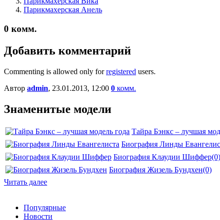
Парикмахерская Вика
Парикмахерская Анель
0
комм.
Добавить комментарий
Commenting is allowed only for
registered
users.
Автор
admin
, 23.01.2013, 12:00
0
комм.
Знаменитые модели
Тайра Бэнкс – лучшая мод
Биография Линды Евангелис
Биография Клаудии Шиффер
(0
Биография Жизель Бундхен
(0)
Читать далее
Популярные
Новости