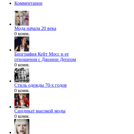
Комментарии
Мода начала 20 века
0 комм.
Биография Кейт Мосс и ее
отношения с Джонни Деппом
0 комм.
Стиль одежды 70-х годов
0 комм.
Синдикат высокой моды
0 комм.