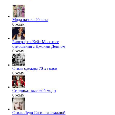
Мода начала 20 века
0 комм.
Биография Кейт Мосс и ее
отношения с Джонни Деппом
0 комм.
Стиль одежды 70-х годов
0 комм.
Синдикат высокой моды
0 комм.
Стиль Леди Гаги – эпатажной