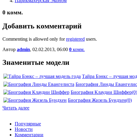
Парикмахерская Эконом
0
комм.
Добавить комментарий
Commenting is allowed only for
registered
users.
Автор
admin
, 02.02.2013, 06:00
0
комм.
Знаменитые модели
Тайра Бэнкс – лучшая мод
Биография Линды Евангелис
Биография Клаудии Шиффер
(0
Биография Жизель Бундхен
(0)
Читать далее
Популярные
Новости
Комментарии