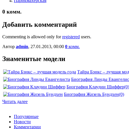
Парикмахерская
0
комм.
Добавить комментарий
Commenting is allowed only for
registered
users.
Автор
admin
, 27.01.2013, 00:00
0
комм.
Знаменитые модели
Тайра Бэнкс – лучшая мод
Биография Линды Евангелис
Биография Клаудии Шиффер
(0
Биография Жизель Бундхен
(0)
Читать далее
Популярные
Новости
Комментарии