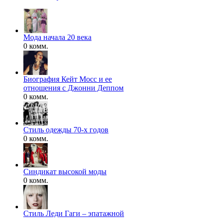
Мода начала 20 века
0 комм.
Биография Кейт Мосс и ее
отношения с Джонни Деппом
0 комм.
Стиль одежды 70-х годов
0 комм.
Синдикат высокой моды
0 комм.
Стиль Леди Гаги – эпатажной