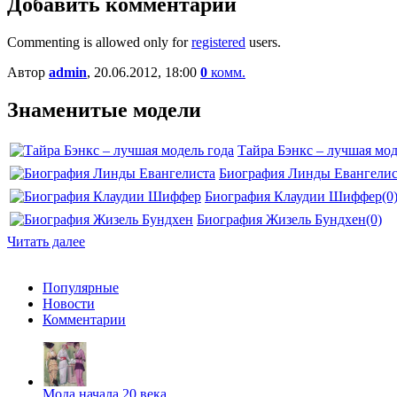
Добавить комментарий
Commenting is allowed only for
registered
users.
Автор
admin
, 20.06.2012, 18:00
0
комм.
Знаменитые модели
Тайра Бэнкс – лучшая мод
Биография Линды Евангелис
Биография Клаудии Шиффер
(0
Биография Жизель Бундхен
(0)
Читать далее
Популярные
Новости
Комментарии
Мода начала 20 века