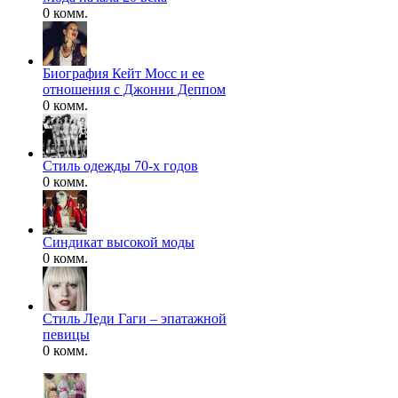
0 комм.
Биография Кейт Мосс и ее
отношения с Джонни Деппом
0 комм.
Стиль одежды 70-х годов
0 комм.
Синдикат высокой моды
0 комм.
Стиль Леди Гаги – эпатажной
певицы
0 комм.