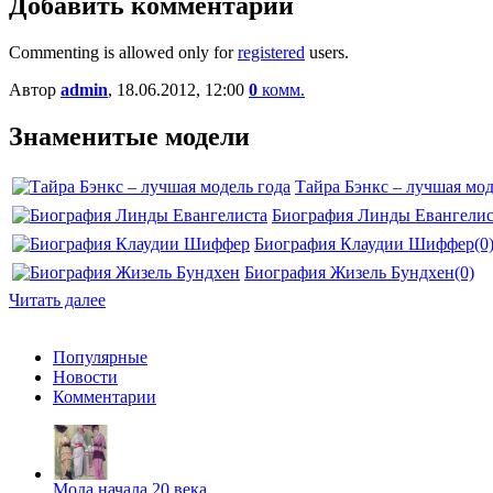
Добавить комментарий
Commenting is allowed only for
registered
users.
Автор
admin
, 18.06.2012, 12:00
0
комм.
Знаменитые модели
Тайра Бэнкс – лучшая мод
Биография Линды Евангелис
Биография Клаудии Шиффер
(0
Биография Жизель Бундхен
(0)
Читать далее
Популярные
Новости
Комментарии
Мода начала 20 века