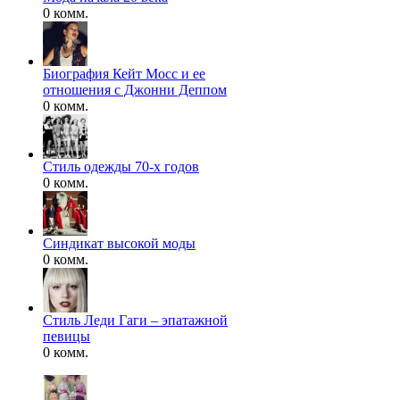
0 комм.
Биография Кейт Мосс и ее
отношения с Джонни Деппом
0 комм.
Стиль одежды 70-х годов
0 комм.
Синдикат высокой моды
0 комм.
Стиль Леди Гаги – эпатажной
певицы
0 комм.