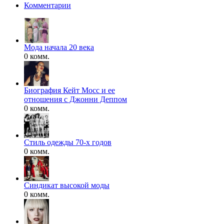
Комментарии
Мода начала 20 века
0 комм.
Биография Кейт Мосс и ее
отношения с Джонни Деппом
0 комм.
Стиль одежды 70-х годов
0 комм.
Синдикат высокой моды
0 комм.