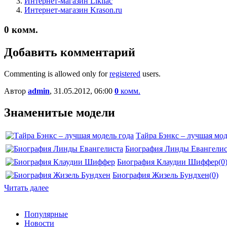
Интернет-магазин Likilac
Интернет-магазин Krason.ru
0
комм.
Добавить комментарий
Commenting is allowed only for
registered
users.
Автор
admin
, 31.05.2012, 06:00
0
комм.
Знаменитые модели
Тайра Бэнкс – лучшая мод
Биография Линды Евангелис
Биография Клаудии Шиффер
(0
Биография Жизель Бундхен
(0)
Читать далее
Популярные
Новости