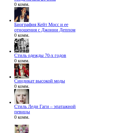
0 комм.
Биография Кейт Мосс и ее
отношения с Джонни Деппом
0 комм.
Стиль одежды 70-х годов
0 комм.
Синдикат высокой моды
0 комм.
Стиль Леди Гаги – эпатажной
певицы
0 комм.