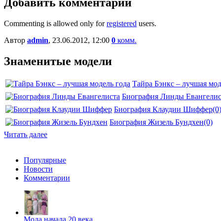
Добавить комментарий
Commenting is allowed only for
registered
users.
Автор
admin
, 23.06.2012, 12:00
0
комм.
Знаменитые модели
Тайра Бэнкс – лучшая мод
Биография Линды Евангелис
Биография Клаудии Шиффер
(0
Биография Жизель Бундхен
(0)
Читать далее
Популярные
Новости
Комментарии
Мода начала 20 века