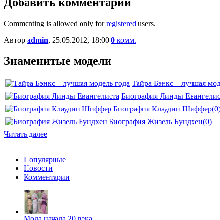
Добавить комментарий
Commenting is allowed only for
registered
users.
Автор
admin
, 25.05.2012, 18:00
0
комм.
Знаменитые модели
Тайра Бэнкс – лучшая мод
Биография Линды Евангелис
Биография Клаудии Шиффер
(0
Биография Жизель Бундхен
(0)
Читать далее
Популярные
Новости
Комментарии
Мода начала 20 века