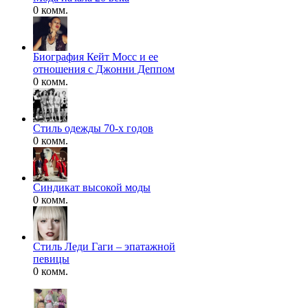
0 комм.
Биография Кейт Мосс и ее
отношения с Джонни Деппом
0 комм.
Стиль одежды 70-х годов
0 комм.
Синдикат высокой моды
0 комм.
Стиль Леди Гаги – эпатажной
певицы
0 комм.