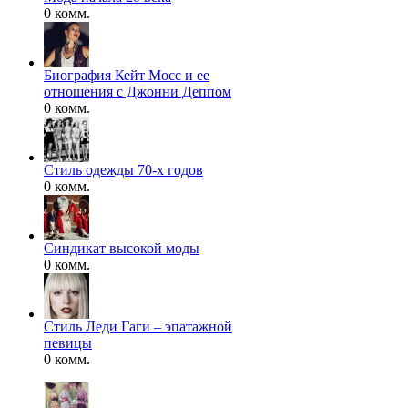
0 комм.
Биография Кейт Мосс и ее
отношения с Джонни Деппом
0 комм.
Стиль одежды 70-х годов
0 комм.
Синдикат высокой моды
0 комм.
Стиль Леди Гаги – эпатажной
певицы
0 комм.