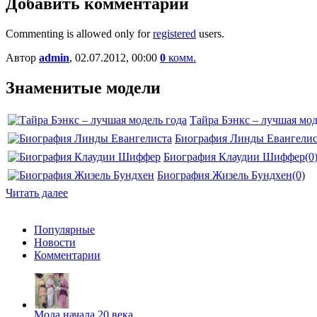
Добавить комментарий
Commenting is allowed only for
registered
users.
Автор
admin
, 02.07.2012, 00:00
0
комм.
Знаменитые модели
Тайра Бэнкс – лучшая мод
Биография Линды Евангелис
Биография Клаудии Шиффер
(0
Биография Жизель Бундхен
(0)
Читать далее
Популярные
Новости
Комментарии
Мода начала 20 века