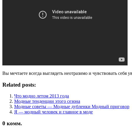
Вы мечтаете всегда выглядеть неотразимо и чувствовать себя 
Related posts:
Что модно летом 2013 года
Модные тенденции этого сезона
Модные советы — Модные дубленки Модный приговор
Я — модный человек и главное в моде
0
комм.