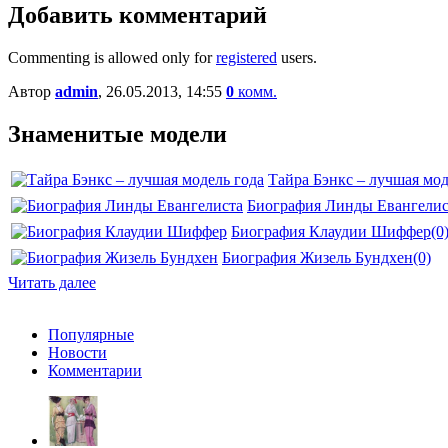
Добавить комментарий
Commenting is allowed only for
registered
users.
Автор
admin
, 26.05.2013, 14:55
0
комм.
Знаменитые модели
Тайра Бэнкс – лучшая мод
Биография Линды Евангелис
Биография Клаудии Шиффер
(0
Биография Жизель Бундхен
(0)
Читать далее
Популярные
Новости
Комментарии