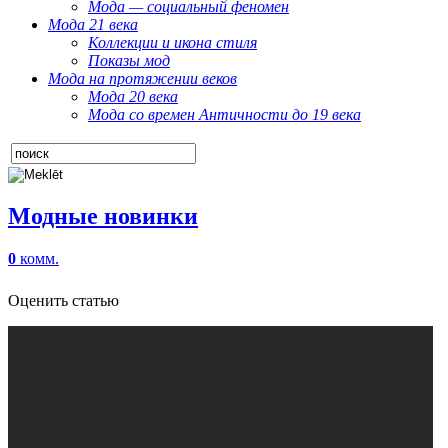
Мода — социальный феномен
Мода 21 века
Коллекции и икона стиля
Показы мод
Мода на протяжении веков
Мода 20 века
Мода со времен Античности до 19 века
Модные новинки
0
комм.
Оценить статью