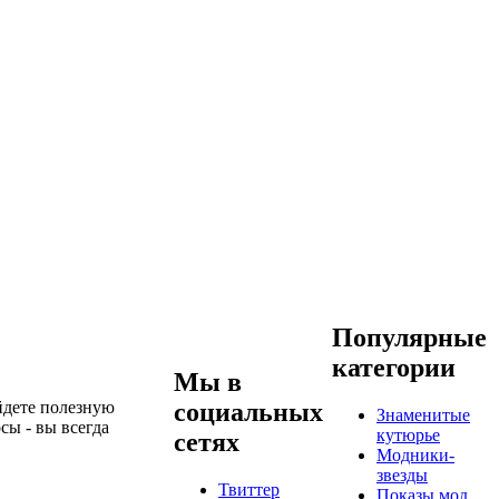
Популярные
категории
Мы в
айдете полезную
социальных
Знаменитые
сы - вы всегда
кутюрье
сетях
Модники-
звезды
Твиттер
Показы мод