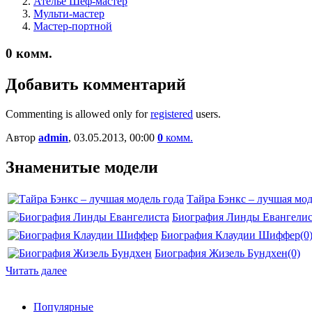
Ателье Шеф-мастер
Мульти-мастер
Мастер-портной
0
комм.
Добавить комментарий
Commenting is allowed only for
registered
users.
Автор
admin
, 03.05.2013, 00:00
0
комм.
Знаменитые модели
Тайра Бэнкс – лучшая мод
Биография Линды Евангелис
Биография Клаудии Шиффер
(0
Биография Жизель Бундхен
(0)
Читать далее
Популярные