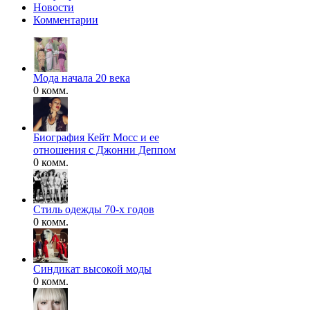
Новости
Комментарии
Мода начала 20 века
0 комм.
Биография Кейт Мосс и ее
отношения с Джонни Деппом
0 комм.
Стиль одежды 70-х годов
0 комм.
Синдикат высокой моды
0 комм.