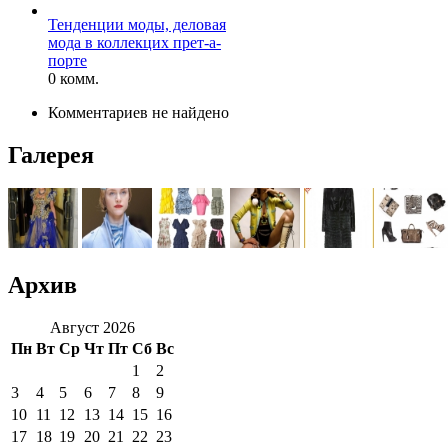
Тенденции моды, деловая
мода в коллекцих прет-а-
порте
0 комм.
Комментариев не найдено
Галерея
Архив
Август 2026
Пн
Вт
Ср
Чт
Пт
Сб
Вс
1
2
3
4
5
6
7
8
9
10
11
12
13
14
15
16
17
18
19
20
21
22
23