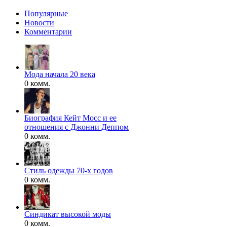
Популярные
Новости
Комментарии
Мода начала 20 века
0 комм.
Биография Кейт Мосс и ее
отношения с Джонни Деппом
0 комм.
Стиль одежды 70-х годов
0 комм.
Синдикат высокой моды
0 комм.