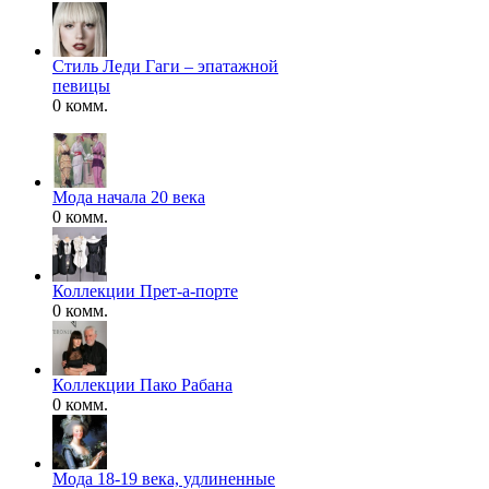
Стиль Леди Гаги – эпатажной
певицы
0 комм.
Мода начала 20 века
0 комм.
Коллекции Прет-а-порте
0 комм.
Коллекции Пако Рабана
0 комм.
Мода 18-19 века, удлиненные