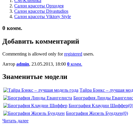
СМ-Клиника
Салон красоты Орхидея
Салон красоты Divastudios
Салон красоты Viktory Style
0
комм.
Добавить комментарий
Commenting is allowed only for
registered
users.
Автор
admin
, 23.05.2013, 18:00
0
комм.
Знаменитые модели
Тайра Бэнкс – лучшая мод
Биография Линды Евангелис
Биография Клаудии Шиффер
(0
Биография Жизель Бундхен
(0)
Читать далее