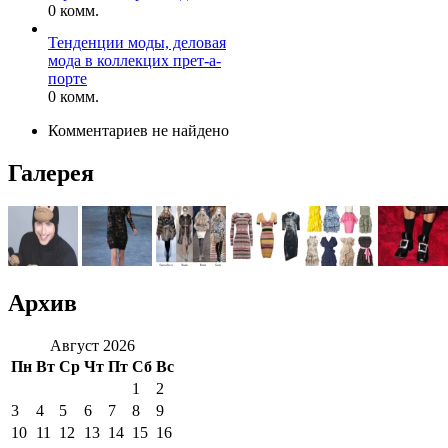
0 комм.
Тенденции моды, деловая
мода в коллекцих прет-а-
порте
0 комм.
Комментариев не найдено
Галерея
Архив
Август 2026
Пн
Вт
Ср
Чт
Пт
Сб
Вс
1
2
3
4
5
6
7
8
9
10
11
12
13
14
15
16