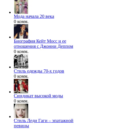
Мода начала 20 века
0 комм.
Биография Кейт Мосс и ее
отношения с Джонни Деппом
0 комм.
Стиль одежды 70-х годов
0 комм.
Синдикат высокой моды
0 комм.
Стиль Леди Гаги – эпатажной
певицы