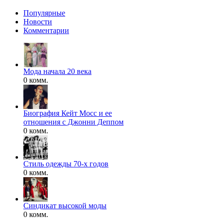
Популярные
Новости
Комментарии
Мода начала 20 века
0 комм.
Биография Кейт Мосс и ее
отношения с Джонни Деппом
0 комм.
Стиль одежды 70-х годов
0 комм.
Синдикат высокой моды
0 комм.