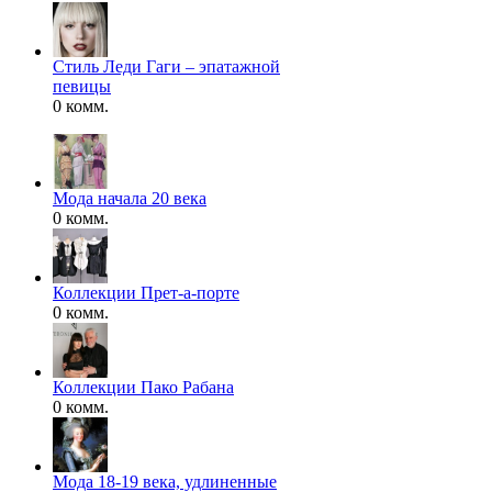
Стиль Леди Гаги – эпатажной
певицы
0 комм.
Мода начала 20 века
0 комм.
Коллекции Прет-а-порте
0 комм.
Коллекции Пако Рабана
0 комм.
Мода 18-19 века, удлиненные