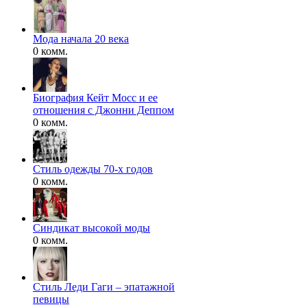
Мода начала 20 века
0 комм.
Биография Кейт Мосс и ее
отношения с Джонни Деппом
0 комм.
Стиль одежды 70-х годов
0 комм.
Синдикат высокой моды
0 комм.
Стиль Леди Гаги – эпатажной
певицы