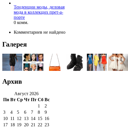
Тенденции моды, деловая
мода в коллекцих прет-а-
порте
0 комм.
Комментариев не найдено
Галерея
Архив
Август 2026
Пн
Вт
Ср
Чт
Пт
Сб
Вс
1
2
3
4
5
6
7
8
9
10
11
12
13
14
15
16
17
18
19
20
21
22
23