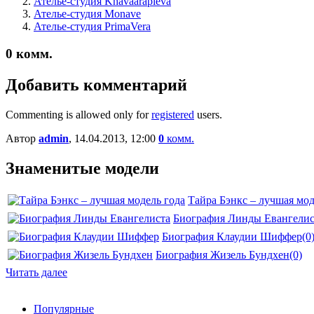
Ателье-студия Khavaarapieva
Ателье-студия Monave
Ателье-студия PrimaVera
0
комм.
Добавить комментарий
Commenting is allowed only for
registered
users.
Автор
admin
, 14.04.2013, 12:00
0
комм.
Знаменитые модели
Тайра Бэнкс – лучшая мод
Биография Линды Евангелис
Биография Клаудии Шиффер
(0
Биография Жизель Бундхен
(0)
Читать далее
Популярные