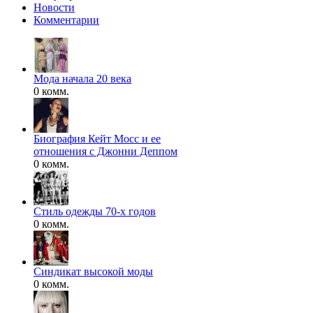
Новости
Комментарии
Мода начала 20 века
0 комм.
Биография Кейт Мосс и ее
отношения с Джонни Деппом
0 комм.
Стиль одежды 70-х годов
0 комм.
Синдикат высокой моды
0 комм.