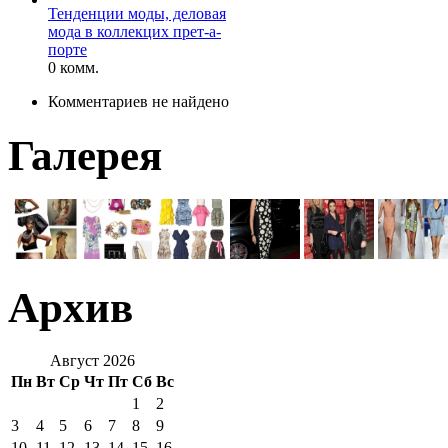
Тенденции моды, деловая
мода в коллекцих прет-а-
порте
0 комм.
Комментариев не найдено
Галерея
Архив
Август 2026
Пн
Вт
Ср
Чт
Пт
Сб
Вс
1
2
3
4
5
6
7
8
9
10
11
12
13
14
15
16