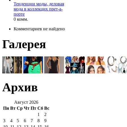
Тенденции моды, деловая
мода в коллекцих прет-а-
порте
0 комм.
Комментариев не найдено
Галерея
Архив
Август 2026
Пн
Вт
Ср
Чт
Пт
Сб
Вс
1
2
3
4
5
6
7
8
9
10
11
12
13
14
15
16